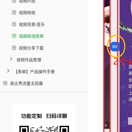
视频片段
视频特效
视频背景/音乐
视频转场效果
视频分享下载
视频作品管理
【表单】产品操作手册
易企秀流量主招募