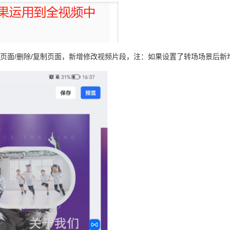
页面/删除/复制页面，新增修改视频片段，注：如果设置了转场场景后新