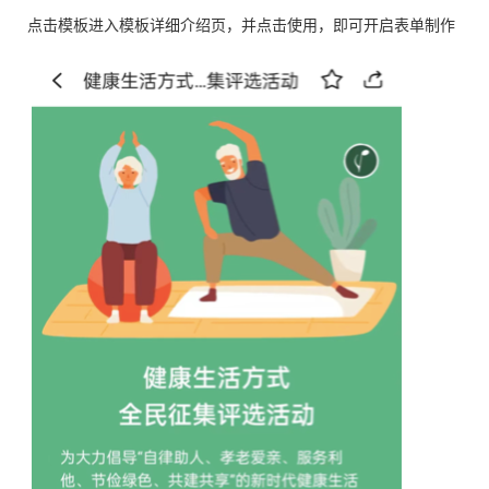
点击模板进入模板详细介绍页，并点击使用，即可开启表单制作