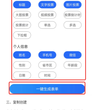
三、复制创建