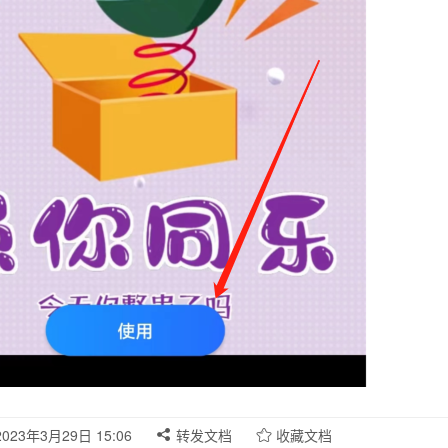
023年3月29日 15:06
转发文档
收藏文档