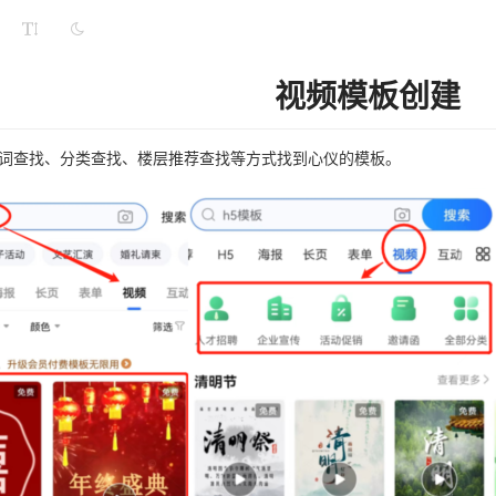
视频模板创建
键词查找、分类查找、楼层推荐查找等方式找到心仪的模板。