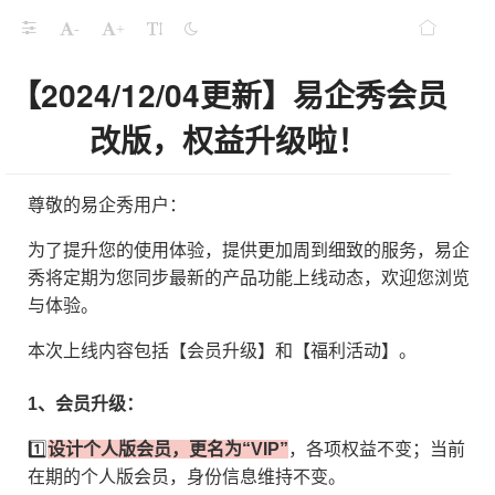
益升级啦！
-
+
线，信息验证更严谨
【2024/12/04更新】易企秀会员
5转视频功能升级
改版，权益升级啦！
限时领。
尊敬的易企秀用户：
为了提升您的使用体验，提供更加周到细致的服务，易企
秀将定期为您同步最新的产品功能上线动态，欢迎您浏览
日截止
与体验。
卡限时发售
本次上线内容包括【会员升级】和【福利活动】。
10重礼包大放送！
1、会员升级：
频会员免费送！
1️⃣
设计个人版会员，更名为“VIP”
，各项权益不变；当前
促启动！
在期的个人版会员，身份信息维持不变。