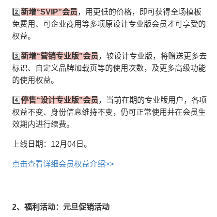
啦！
2️⃣
新增“SVIP”会员
，用更低的价格，即可获得全场模板
免费用、可企业商用等多项原设计专业版会员才可享受的
、客户运营SOP重磅上线
权益。
3️⃣
新增“营销专业版”会员
，较设计专业版，将赠送更多去
标识、自定义品牌加载页等的使用次数，及更多高级功能
的使用权益。
化！
4️⃣
停售“设计专业版”会员
，当前在期的专业版用户，各项
日历！
权益不变、身份信息维持不变，仍可正常使用并在会员生
编辑和删除啦！
效期内进行续费。
！
上线日期：12月04日。
！
点击查看详细会员权益介绍>>
！
！
2、福利活动：元旦促销活动